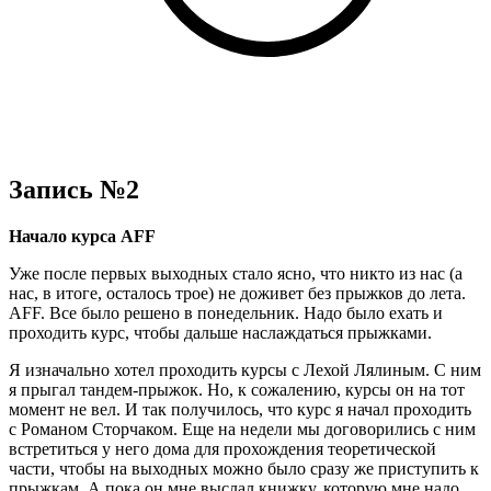
Запись №2
Начало курса AFF
Уже после первых выходных стало ясно, что никто из нас (а
нас, в итоге, осталось трое) не доживет без прыжков до лета.
AFF. Все было решено в понедельник. Надо было ехать и
проходить курс, чтобы дальше наслаждаться прыжками.
Я изначально хотел проходить курсы с Лехой Лялиным. С ним
я прыгал тандем-прыжок. Но, к сожалению, курсы он на тот
момент не вел. И так получилось, что курс я начал проходить
с Романом Сторчаком. Еще на недели мы договорились с ним
встретиться у него дома для прохождения теоретической
части, чтобы на выходных можно было сразу же приступить к
прыжкам. А пока он мне выслал книжку, которую мне надо