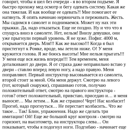
говорит, чтобы я шел без очереди - я во втором подъеме. Я
быстро прохожу мед осмотр и бегу одевать систему. Какая же
она тяжелая. И как вообще ее одевать?! Мне помогают ее
натянуть. Я опять начинаю нервничать и переживать. Жесть.
Мы садимся в самолет и поднимаемся. Может ну нах эти
прыжки. Да, надо отказаться. Еще не поздно. Ну и что что я
спущусь вниз в самолете. Нет, нельзя! Внизу девушки, они
уже прыгнули первый уровень. Я не хуже. Пофиг. 4000 м,
открывается дверь. Мля!!! Как же высоко!!! Когда я был
пристегнут к Ромке, вроде, мы летели ниже. О! У меня
кружится голова. Я же боюсь высоты! Мне нельзя прыгать!!!
У меня еще вся жизнь впереди!!! Тем временем, меня
доталкивают до двери. Я от страха даже неправильно встаю у
двери - ставлю вперед левую ногу, а надо правую. Меня
поправляют. Первый инструктор высовывается из самолета,
второй стоит за мной. Оба меня держут. Смотрю на левого
(тот, который снаружи), спрашиваю готов, получаю
положительный ответ, смотрю на правого инструктора -
готов? ответ положительный, привстаю, приседаю и… и меня
выносят… Мы летим… Как же страшно! Черт! Нас колбасит!
Прогиб, надо прогнуться… Не перестает колбасить.. Что же
такое… Так! Блин, упражнения. Надо же сделать три
имитации! Ой! Еще же большой круг контроля - смотрю на
горизонт, на высотометр, на инструктора слева… Он
показывает, чтобы я подогнул ноги. Подгибаю - начинает еще