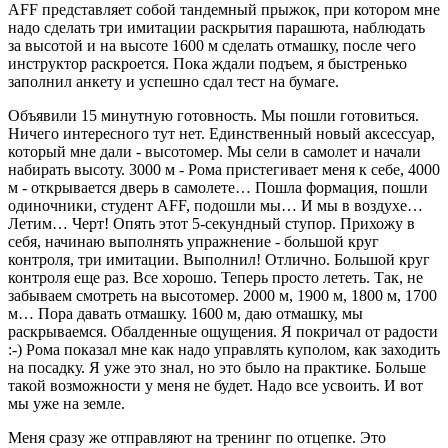
AFF представляет собой тандемный прыжок, при котором мне
надо сделать три имитации раскрытия парашюта, наблюдать
за высотой и на высоте 1600 м сделать отмашку, после чего
инструктор раскроется. Пока ждали подъем, я быстренько
заполнил анкету и успешно сдал тест на бумаге.
Объявили 15 минутную готовность. Мы пошли готовиться.
Ничего интересного тут нет. Единственный новый аксессуар,
который мне дали - высотомер. Мы сели в самолет и начали
набирать высоту. 3000 м - Рома пристегивает меня к себе, 4000
м - открывается дверь в самолете… Пошла формация, пошли
одиночники, студент AFF, подошли мы… И мы в воздухе…
Летим… Черт! Опять этот 5-секундный ступор. Прихожу в
себя, начинаю выполнять упражнение - большой круг
контроля, три имитации. Выполнил! Отлично. Большой круг
контроля еще раз. Все хорошо. Теперь просто лететь. Так, не
забываем смотреть на высотомер. 2000 м, 1900 м, 1800 м, 1700
м… Пора давать отмашку. 1600 м, даю отмашку, мы
раскрываемся. Обалденные ощущения. Я покричал от радости
:-) Рома показал мне как надо управлять куполом, как заходить
на посадку. Я уже это знал, но это было на практике. Больше
такой возможности у меня не будет. Надо все усвоить. И вот
мы уже на земле.
Меня сразу же отправляют на тренинг по отцепке. Это