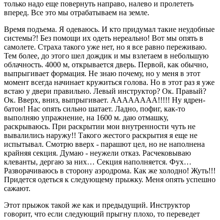
только надо еще повернуть направо, налево и пролететь
вперед. Все это мы отрабатываем на земле.
Время подъема. Я одеваюсь. И кто придумал такие неудобные
системы?! Без помощи их одеть нереально! Вот мы опять в
самолете. Страха такого уже нет, но я все равно переживаю.
Тем более, до этого шел дождик и мы взлетаем в небольшую
облачность. 4000 м, открывается дверь. Первой, как обычно,
выпрыгивает формация. Не знаю почему, но у меня в этот
момент всегда начинает кружиться голова. Но в этот раз я уже
встаю у двери правильно. Левый инструктор? Ок. Правый?
Ок. Вверх, вниз, выпрыгивает. АААААААА!!!!! Ну ядрен-
батон! Нас опять сильно шатает. Ладно, пофиг, как-то
выполняю упражнение, на 1600 м. даю отмашку,
раскрываюсь. При раскрытии мои внутренности чуть не
вывалились наружу!! Такого жестого раскрытия я еще не
испытывал. Смотрю вверх - парашют цел, но не наполнена
крайняя секция. Думаю - неужели отказ. Расчековываю
клеванты, дергаю за них… Секция наполняется. Фух…
Разворачиваюсь в сторону аэродрома. Как же холодно! Жуть!!!
Придется одеться к следующему прыжку. Меня опять успешно
сажают.
Этот прыжок такой же как и предыдущий. Инструктор
говорит, что если следующий прыгну плохо, то переведет