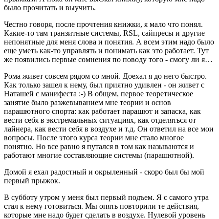
было прочитать и выучить.
Честно говоря, после прочтения книжки, я мало что понял.
Какие-то там транзитные системы, RSL, сайпресы и другие
непонятные для меня слова и понятия. А всем этим надо было
еще уметь как-то управлять и понимать как это работает. Тут
же появились первые сомнения по поводу того - смогу ли я…
Рома живет совсем рядом со мной. Доехал я до него быстро.
Как только зашел к нему, был приятно удивлен - он живет с
Наташей с манифеста :-) В общем, первое теоретическое
занятие было разжевыванием мне теории и основ
парашютного спорта: как работает парашют и запаска, как
вести себя в экстремальных ситуациях, как отделяться от
лайнера, как вести себя в воздухе и т.д. Он ответил на все мои
вопросы. После этого курса теории мне стало многое
понятно. Но все равно я путался в том как называются и
работают многие составляющие системы (парашютной).
Домой я ехал радостный и окрыленный - скоро был бы мой
первый прыжок.
В субботу утром у меня был первый подъем. Я с самого утра
стал к нему готовиться. Мы опять повторили те действия,
которые мне надо будет сделать в воздухе. Нулевой уровень