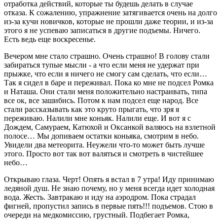
отработка действий, которые ты будешь делать в случае
отказа. К сожалению, упражнение затягивается очень на долго
из-за кучи новичков, которые не прошли даже теории, и из-за
этого я не успеваю записаться в другие подъемы. Ничего.
Есть ведь еще воскресенье.
Вечером мне стало страшно. Очень страшно! В голову стали
забираться тупые мысли - а что если меня не удержат при
прыжке, что если я ничего не смогу сам сделать, что если…
Так я сидел в баре и переживал. Пока ко мне не подсел Ромка
и Наташа. Они стали меня положительно настраивать, типа
все ок, все зашибись. Потом к нам подсел еще народ. Все
стали рассказывать как это круто прыгать, что зря я
переживаю. Налили мне коньяк. Налили еще. И вот я с
Дождем, Самураем, Катюхой и Оксанкой валяюсь на взлетной
полосе… Мы допиваем остатки коньяка, смотрим в небо.
Увидели два метеорита. Неужели что-то может быть лучше
этого. Просто вот так вот валяться и смотреть в чистейшее
небо…
Открываю глаза. Черт! Опять я встал в 7 утра! Иду принимаю
ледяной душ. Не знаю почему, но у меня всегда идет холодная
вода. Жесть. Завтракаю и иду на аэродром. Пока страдал
фигней, пропустил запись в первые пять!!! подъемов. Стою в
очереди на медкомиссию, грустный. Подбегает Ромка,