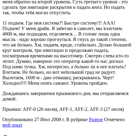
меня обратно на второй уровень. Суть третьего уровня - это
сделать три имитации раскрытия и падать вниз. Но падать
так, чтобы тебя могли отпустить.
11 подъем. Где моя система?! Быстро систему!!! ААА!
Подъем! У меня драйв. Я забегаю в самолет, мы взлетаем.
4000 м, мы подходим, отделяемся… В голове лишь одна
мысль - надо хорошо прогнуться. Я гнусь до такой степени,
что аж больно. Хм, падаем, вроде, стабильно. Делаю большой
круг контроля, три имитации и продолжаю падать,
посматривая временами на высотомер. Смотрю слева кто-то
летит. Думаю, наверное это оператор какой-то нас догнал.
Под нами тучка. Хм, интересно, а больно ли в нее влетать?
Влетаем. Не больно, но вот небольшой град не радует.
Вылетаем, 1600 м - даю отмашку, раскрываюсь. Черт!
Холодно!!!! Меня опять сажают. Уровень пройден.
Дождавшись завершения прыжкового дня, мы отправляемся
домой.
Прыжки: AFF-0 (26 июля), AFF-1, AFF-2, AFF-3 (27 июля)
Опубликовано
27 Июл 2008 г.
В рубрике
Разное
Отмечено
мой опыт