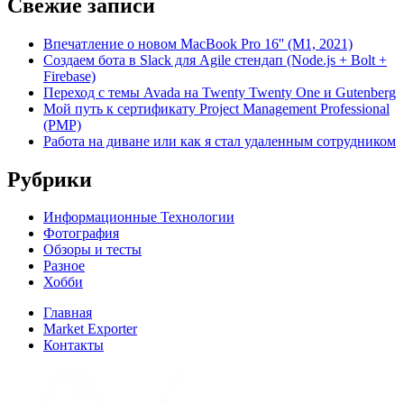
Свежие записи
Впечатление о новом MacBook Pro 16'' (M1, 2021)
Создаем бота в Slack для Agile стендап (Node.js + Bolt +
Firebase)
Переход с темы Avada на Twenty Twenty One и Gutenberg
Мой путь к сертификату Project Management Professional
(PMP)
Работа на диване или как я стал удаленным сотрудником
Рубрики
Информационные Технологии
Фотография
Обзоры и тесты
Разное
Хобби
Главная
Market Exporter
Контакты