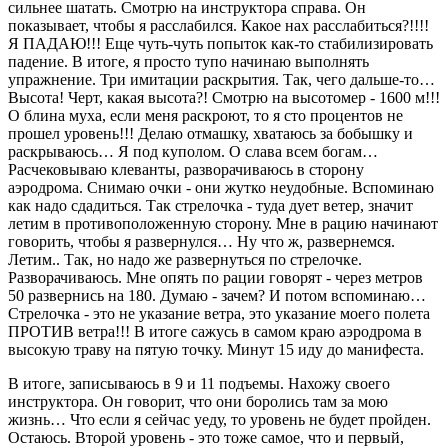
сильнее шатать. Смотрю на инструктора справа. Он
показывает, чтобы я расслабился. Какое нах расслабиться?!!!!
Я ПАДАЮ!!! Еще чуть-чуть попыток как-то стабилизировать
падение. В итоге, я просто тупо начинаю выполнять
упражнение. Три имитации раскрытия. Так, чего дальше-то…
Высота! Черт, какая высота?! Смотрю на высотомер - 1600 м!!!
О блина муха, если меня раскроют, то я сто процентов не
прошел уровень!!! Делаю отмашку, хватаюсь за бобышку и
раскрываюсь… Я под куполом. О слава всем богам…
Расчековываю клеванты, разворачиваюсь в сторону
аэродрома. Снимаю очки - они жутко неудобные. Вспоминаю
как надо сдадиться. Так стрелочка - туда дует ветер, значит
летим в противоположенную сторону. Мне в рацию начинают
говорить, чтобы я развернулся… Ну что ж, развернемся.
Летим.. Так, но надо же развернуться по стрелочке.
Разворачиваюсь. Мне опять по рации говорят - через метров
50 развернись на 180. Думаю - зачем? И потом вспоминаю…
Стрелочка - это не указание ветра, это указание моего полета
ПРОТИВ ветра!!! В итоге сажусь в самом краю аэродрома в
высокую траву на пятую точку. Минут 15 иду до манифеста.
В итоге, записываюсь в 9 и 11 подъемы. Нахожу своего
инструктора. Он говорит, что они боролись там за мою
жизнь… Что если я сейчас уеду, то уровень не будет пройден.
Остаюсь. Второй уровень - это тоже самое, что и первый,