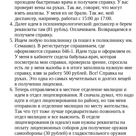
проходим быстренько врача и получаем справку. У вас
проверят вены на руках. Так же, говорят, что могут
взять анализы. У меня их не брали. Так же, мой
диспансер, например, работал с 15:00 до 17:00.
Далее идем в психоневрологический диспансер и берем
реквизиты там (81 рубль). Оплачиваем. Возвращаемся и
получаем справку.
Ищем любую поликлинику (я пошел в поликлинику им.
Семашко). В регистратуре спрашиваем, где
оформляются справки 046-1. Идем туда и оформляем ее.
У меня в кабинете сидела бабулька-врач, которая
посмотрела мои справки, проверила зрение, спросила
есть ли у меня жалобы и в итоге заполнила нужную мне
справку, взяв за работу 500 рублей. Все! Справка на
руках. Это одна из самых мучительных и долгих вещей
в получении лицензии.
Теперь отправляемся в местное отделение милиции и
идем в отдел лицензирования. Я сначала думал, что надо
идти в отдел лицензирования по району, но там меня
отправили в отделение милиции по месту жительства.
Так что тут тоже лучше предварительно позвонить в
отдел милиции и все выяснить. В отделе
лицензирования (в идеале) нам нужны реквизиты на
оплату лицензионных соборов для получение оружия
самообороны (30 рублей) и гладкоствольного оружия