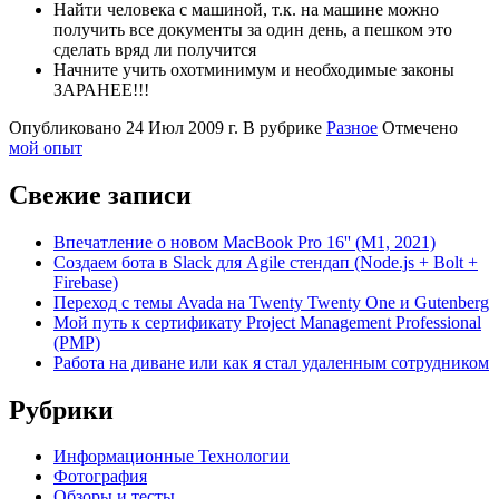
Найти человека с машиной, т.к. на машине можно
получить все документы за один день, а пешком это
сделать вряд ли получится
Начните учить охотминимум и необходимые законы
ЗАРАНЕЕ!!!
Опубликовано
24 Июл 2009 г.
В рубрике
Разное
Отмечено
мой опыт
Свежие записи
Впечатление о новом MacBook Pro 16'' (M1, 2021)
Создаем бота в Slack для Agile стендап (Node.js + Bolt +
Firebase)
Переход с темы Avada на Twenty Twenty One и Gutenberg
Мой путь к сертификату Project Management Professional
(PMP)
Работа на диване или как я стал удаленным сотрудником
Рубрики
Информационные Технологии
Фотография
Обзоры и тесты