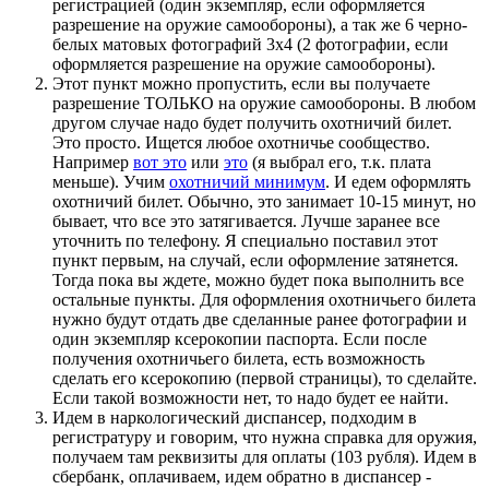
регистрацией (один экземпляр, если оформляется
разрешение на оружие самообороны), а так же 6 черно-
белых матовых фотографий 3х4 (2 фотографии, если
оформляется разрешение на оружие самообороны).
Этот пункт можно пропустить, если вы получаете
разрешение ТОЛЬКО на оружие самообороны. В любом
другом случае надо будет получить охотничий билет.
Это просто. Ищется любое охотничье сообщество.
Например
вот это
или
это
(я выбрал его, т.к. плата
меньше). Учим
охотничий минимум
. И едем оформлять
охотничий билет. Обычно, это занимает 10-15 минут, но
бывает, что все это затягивается. Лучше заранее все
уточнить по телефону. Я специально поставил этот
пункт первым, на случай, если оформление затянется.
Тогда пока вы ждете, можно будет пока выполнить все
остальные пункты. Для оформления охотничьего билета
нужно будут отдать две сделанные ранее фотографии и
один экземпляр ксерокопии паспорта. Если после
получения охотничьего билета, есть возможность
сделать его ксерокопию (первой страницы), то сделайте.
Если такой возможности нет, то надо будет ее найти.
Идем в наркологический диспансер, подходим в
регистратуру и говорим, что нужна справка для оружия,
получаем там реквизиты для оплаты (103 рубля). Идем в
сбербанк, оплачиваем, идем обратно в диспансер -