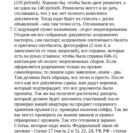
(110 рублей). Хорошо бы, чтобы было двое реквизит, а
не одни на 140 рублей. Реквизиты могут и не дать,
сославшись, что у вас нет полного комплекта
документов. Тогда надо будет их списать с доски
объявлений - они там точно есть. Оплачиваем их.
Следующий пункт назначения - отдел лицензирования.
Отдаем им все собранные документы: ксерокопию
паспорта, сам паспорт, ксерокопию охотничьего билета
и оригинал охотбилета, фотографии (2 или 4, в
зависимости от типа лицензий), все справки, которые
есть на руках (главное, чтобы была справка 046-1),
квитанции об оплате лицензионных сборов. Если
оформляется разрешение только на оружие
самообороны, то пишем одно заявление, иначе - два.
Там должны быть образцы, все легко и просто. После
того как все документы сданы, вам дадут корешок,
который подтверждает, что все документы были
приняты. Так же вы получите распечатку рапорта,
который должен будет заполнить участковый после
проверки вашей квартиры на предмет сохранного
хранения оружия (т.е. проверки наличия сейфа). Так же
вас могут проверить на знания законов и правил
обращения с оружием. Так что готовимся заранее.
Статьи, которые надо знать: Федеральный закон об
оружии - статьи 17 (часть 2 и 5), 22, 24; УК РФ - статьи