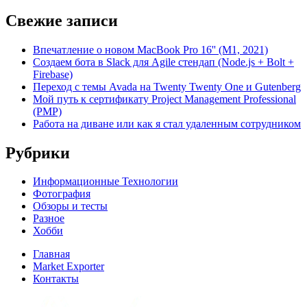
Свежие записи
Впечатление о новом MacBook Pro 16'' (M1, 2021)
Создаем бота в Slack для Agile стендап (Node.js + Bolt +
Firebase)
Переход с темы Avada на Twenty Twenty One и Gutenberg
Мой путь к сертификату Project Management Professional
(PMP)
Работа на диване или как я стал удаленным сотрудником
Рубрики
Информационные Технологии
Фотография
Обзоры и тесты
Разное
Хобби
Главная
Market Exporter
Контакты