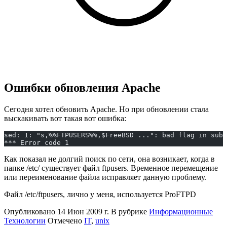
Ошибки обновления Apache
Сегодня хотел обновить Apache. Но при обновлении стала
выскакивать вот такая вот ошибка:
sed: 1: "s,%%FTPUSERS%%,$FreeBSD ...": bad flag in subs
*** Error code 1
Как показал не долгий поиск по сети, она возникает, когда в
папке /etc/ существует файл ftpusers. Временное перемещение
или переименование файла исправляет данную проблему.
Файл /etc/ftpusers, лично у меня, используется ProFTPD
Опубликовано
14 Июн 2009 г.
В рубрике
Информационные
Технологии
Отмечено
IT
,
unix