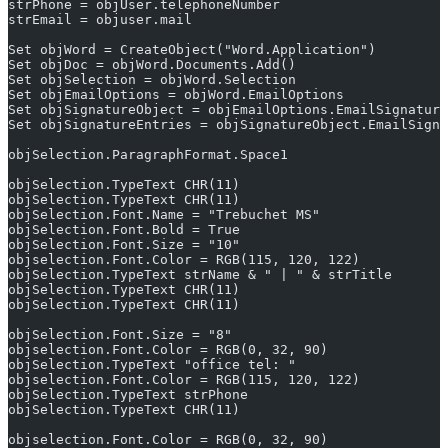
strPhone = objUser.telephoneNumber
strEmail = objuser.mail
Set objWord = CreateObject("Word.Application")
Set objDoc = objWord.Documents.Add()
Set objSelection = objWord.Selection
Set objEmailOptions = objWord.EmailOptions
Set objSignatureObject = objEmailOptions.EmailSignature
Set objSignatureEntries = objSignatureObject.EmailSigna
objSelection.ParagraphFormat.Space1
objSelection.TypeText CHR(11)
objSelection.TypeText CHR(11)
objSelection.Font.Name = "Trebuchet MS"
objSelection.Font.Bold = True
objSelection.Font.Size = "10"
objselection.Font.Color = RGB(115, 120, 122)
objSelection.TypeText strName & " | " & strTitle
objSelection.TypeText CHR(11)
objSelection.TypeText CHR(11)
objSelection.Font.Size = "8"
objselection.Font.Color = RGB(0, 32, 90)
objSelection.TypeText "office tel: "
objselection.Font.Color = RGB(115, 120, 122)
objSelection.TypeText strPhone
objSelection.TypeText CHR(11)
objselection.Font.Color = RGB(0, 32, 90)