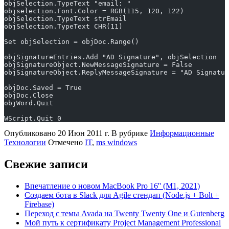
objSelection.TypeText "email: "
objselection.Font.Color = RGB(115, 120, 122)
objSelection.TypeText strEmail
objSelection.TypeText CHR(11)
Set objSelection = objDoc.Range()
objSignatureEntries.Add "AD Signature", objSelection
objSignatureObject.NewMessageSignature = False
objSignatureObject.ReplyMessageSignature = "AD Signatur
objDoc.Saved = True
objDoc.Close
objWord.Quit
WScript.Quit 0
Опубликовано
20 Июн 2011 г.
В рубрике
Информационные
Технологии
Отмечено
IT
,
ms windows
Свежие записи
Впечатление о новом MacBook Pro 16'' (M1, 2021)
Создаем бота в Slack для Agile стендап (Node.js + Bolt +
Firebase)
Переход с темы Avada на Twenty Twenty One и Gutenberg
Мой путь к сертификату Project Management Professional