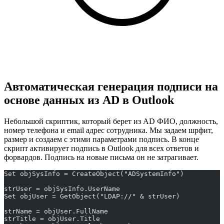
Автоматическая генерация подписи на
основе данных из AD в Outlook
Небольшой скриптик, который берет из AD ФИО, должность,
номер телефона и email адрес сотрудника. Мы задаем шрфит,
размер и создаем с этими параметрами подпись. В конце
скрипт активирует подпись в Outlook для всех ответов и
форвардов. Подпись на новые письма он не затрагивает.
Set objSysInfo = CreateObject("ADSystemInfo")
strUser = objSysInfo.UserName
Set objUser = GetObject("LDAP://" & strUser)
strName = objUser.FullName
strTitle = objUser.Title