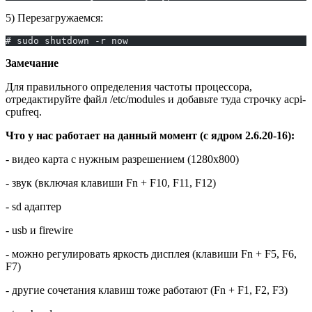
5) Перезагружаемся:
# sudo shutdown -r now
Замечание
Для правильного определения частоты процессора,
отредактируйте файл /etc/modules и добавьте туда строчку acpi-
cpufreq.
Что у нас работает на данный момент (с ядром 2.6.20-16):
- видео карта с нужным разрешением (1280х800)
- звук (включая клавиши Fn + F10, F11, F12)
- sd адаптер
- usb и firewire
- можно регулировать яркость дисплея (клавиши Fn + F5, F6,
F7)
- другие сочетания клавиш тоже работают (Fn + F1, F2, F3)