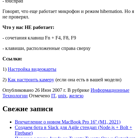
- touchpad
Говорят, что еще работает микрофон и режим hibernation. Но я
не проверял.
Что у нас НЕ работает:
- сочетания клавиш Fn + F4, F8, F9
- клавиши, расположенные справа сверху
Ссылки:
1)
Настройка видеокарты
2)
Как настроить камеру
(если она есть в вашей модели)
Опубликовано
26 Июн 2007 г.
В рубрике
Информационные
Технологии
Отмечено
IT
,
unix
,
железо
Свежие записи
Впечатление о новом MacBook Pro 16'' (M1, 2021)
Создаем бота в Slack для Agile стендап (Node.js + Bolt +
Firebase)