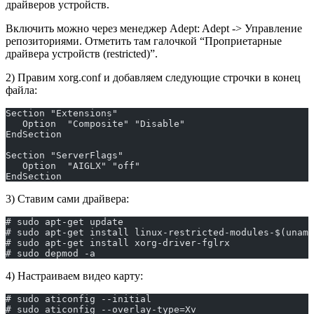
драйверов устройств.
Включить можно через менеджер Adept: Adept -> Управление
репозиториями. Отметить там галочкой “Проприетарные
драйвера устройств (restricted)”.
2) Правим xorg.conf и добавляем следующие строчки в конец
файла:
Section "Extensions"
   Option  "Composite" "Disable"
EndSection
Section "ServerFlags"
   Option  "AIGLX" "off"
EndSection
3) Ставим сами драйвера:
# sudo apt-get update
# sudo apt-get install linux-restricted-modules-$(uname
# sudo apt-get install xorg-driver-fglrx
# sudo depmod -a
4) Настраиваем видео карту:
# sudo aticonfig --initial
# sudo aticonfig --overlay-type=Xv