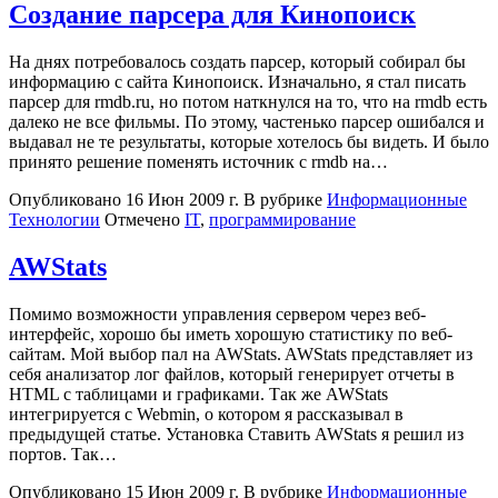
Создание парсера для Кинопоиск
На днях потребовалось создать парсер, который собирал бы
информацию с сайта Кинопоиск. Изначально, я стал писать
парсер для rmdb.ru, но потом наткнулся на то, что на rmdb есть
далеко не все фильмы. По этому, частенько парсер ошибался и
выдавал не те результаты, которые хотелось бы видеть. И было
принято решение поменять источник с rmdb на…
Опубликовано
16 Июн 2009 г.
В рубрике
Информационные
Технологии
Отмечено
IT
,
программирование
AWStats
Помимо возможности управления сервером через веб-
интерфейс, хорошо бы иметь хорошую статистику по веб-
сайтам. Мой выбор пал на AWStats. AWStats представляет из
себя анализатор лог файлов, который генерирует отчеты в
HTML с таблицами и графиками. Так же AWStats
интегрируется с Webmin, о котором я рассказывал в
предыдущей статье. Установка Ставить AWStats я решил из
портов. Так…
Опубликовано
15 Июн 2009 г.
В рубрике
Информационные