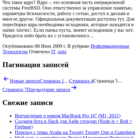
Что такое ядро? Ядро -- это основная часть операционной
системы FreeBSD. Оно ответственно за управление памятью,
параметры безопасности, работу с сетью, доступ к дискам и
многое другое. Официальная документация доступна тут. Для
пересборки ядра необходимы исходники, которые находятся в
папке /usr/src/. Если папка пуста, значит исходников у вас нет.
Придется либо брать их с установочного…
Опубликовано
08 Июн 2009 г.
В рубрике
Информационные
Технологии
Отмечено
IT
,
unix
Пагинация записей
Новые
записи
Страница 1
…
Страница 4
Страница 5
…
Страница 7
Предыдущие
записи
Свежие записи
Впечатление о новом MacBook Pro 16'' (M1, 2021)
Создаем бота в Slack для Agile стендап (Node.js + Bolt +
Firebase)
Переход с темы Avada на Twenty Twenty One и Gutenberg
Мой путь к сертификату Project Management Professional