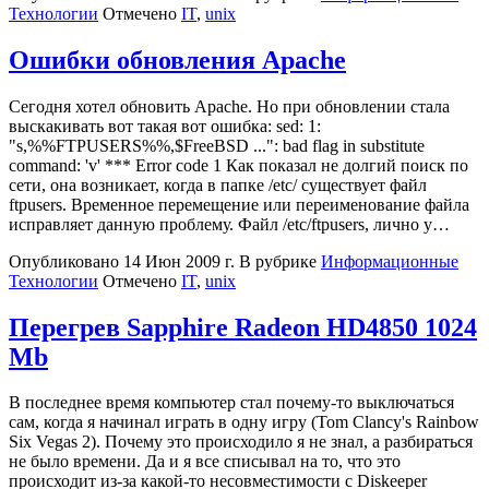
Технологии
Отмечено
IT
,
unix
Ошибки обновления Apache
Сегодня хотел обновить Apache. Но при обновлении стала
выскакивать вот такая вот ошибка: sed: 1:
"s,%%FTPUSERS%%,$FreeBSD ...": bad flag in substitute
command: 'v' *** Error code 1 Как показал не долгий поиск по
сети, она возникает, когда в папке /etc/ существует файл
ftpusers. Временное перемещение или переименование файла
исправляет данную проблему. Файл /etc/ftpusers, лично у…
Опубликовано
14 Июн 2009 г.
В рубрике
Информационные
Технологии
Отмечено
IT
,
unix
Перегрев Sapphire Radeon HD4850 1024
Mb
В последнее время компьютер стал почему-то выключаться
сам, когда я начинал играть в одну игру (Tom Clancy's Rainbow
Six Vegas 2). Почему это происходило я не знал, а разбираться
не было времени. Да и я все списывал на то, что это
происходит из-за какой-то несовместимости с Diskeeper