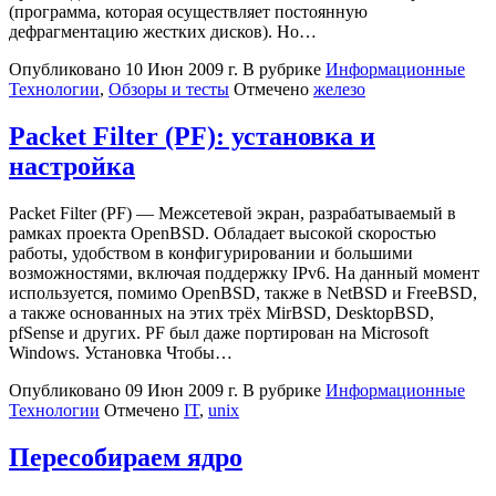
(программа, которая осуществляет постоянную
дефрагментацию жестких дисков). Но…
Опубликовано
10 Июн 2009 г.
В рубрике
Информационные
Технологии
,
Обзоры и тесты
Отмечено
железо
Packet Filter (PF): установка и
настройка
Packet Filter (PF) — Межсетевой экран, разрабатываемый в
рамках проекта OpenBSD. Обладает высокой скоростью
работы, удобством в конфигурировании и большими
возможностями, включая поддержку IPv6. На данный момент
используется, помимо OpenBSD, также в NetBSD и FreeBSD,
а также основанных на этих трёх MirBSD, DesktopBSD,
pfSense и других. PF был даже портирован на Microsoft
Windows. Установка Чтобы…
Опубликовано
09 Июн 2009 г.
В рубрике
Информационные
Технологии
Отмечено
IT
,
unix
Пересобираем ядро