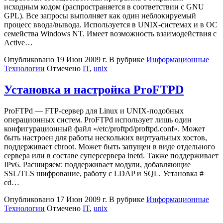
исходным кодом (распространяется в соответствии с GNU
GPL). Все запросы выполняет как один неблокируемый
процесс ввода/вывода. Используется в UNIX-системах и в ОС
семейства Windows NT. Имеет возможность взаимодействия с
Active…
Опубликовано
19 Июн 2009 г.
В рубрике
Информационные
Технологии
Отмечено
IT
,
unix
Установка и настройка ProFTPD
ProFTPd — FTP-сервер для Linux и UNIX-подобных
операционных систем. ProFTPd использует лишь один
конфигурационный файл «/etc/proftpd/proftpd.conf». Может
быть настроен для работы нескольких виртуальных хостов,
поддерживает chroot. Может быть запущен в виде отдельного
сервера или в составе суперсервера inetd. Также поддерживает
IPv6. Расширяем: поддерживает модули, добавляющие
SSL/TLS шифрование, работу с LDAP и SQL. Установка #
cd…
Опубликовано
17 Июн 2009 г.
В рубрике
Информационные
Технологии
Отмечено
IT
,
unix