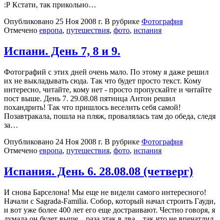
:Р Кстати, так прикольно…
Опубликовано
25 Ноя 2008 г.
В рубрике
Фотография
Отмечено
европа
,
путешествия
,
фото
,
испания
Испани. День 7, 8 и 9.
Фотографий с этих дней очень мало. По этому я даже решил
их не выкладывать сюда. Так что будет просто текст. Кому
интересно, читайте, кому нет - просто пропускайте и читайте
пост выше. День 7. 29.08.08 пятница Антон решил
похандрить! Так что пришлось веселить себя самой!
Позавтракала, пошла на пляж, провалялась там до обеда, следя
за…
Опубликовано
24 Ноя 2008 г.
В рубрике
Фотография
Отмечено
европа
,
путешествия
,
фото
,
испания
Испания. День 6. 28.08.08 (четверг)
И снова Барселона! Мы еще не видели самого интересного!
Начали с Sagrada-Familia. Собор, который начал строить Гауди,
и вот уже более 400 лет его еще достраивают. Честно говоря, я
думала он будет выше…раза этак в два…так что не впечатлил