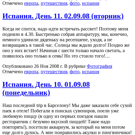
Отмечено
европа
,
путешествия
,
фото
,
испания
Испания. День 11. 02.09.08 (вторник)
Когда не спится, надо идти встречать рассвет! Поэтому меня
подняли в 4.30. Быстренько собрав аппаратуру, мы, конечно,
немного удивили дяденьку на ресепшене, уходя, а не
возвращаясь в такой час. Солнца мы ждали долго! Поздно же
оно у них встает! Начиная с шести только начало светать, а
появилось оно только в семь! Но это стоило того!…
Опубликовано
26 Ноя 2008 г.
В рубрике
Фотография
Отмечено
европа
,
путешествия
,
фото
,
испания
Испания. День 10. 01.09.08
(понедельник)
Наш последний trip в Барселону! Мы даже заказали себе сухой
паек в отеле! Побегали в поисках сувениров, поели уже
любимую пиццу (в одну из первых поездок нашли
ресторанчик с безумно вкусной пиццей! Такое надо
повторять!), посетили аквариум, за который на меня потом
еще долго дулись. А мне понравились акулки и пингвинчики!