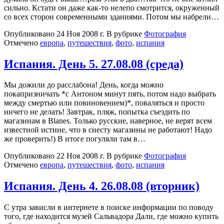
сильно. Кстати он даже как-то нелепо смотрится, окруженный
со всех сторон современными зданиями. Потом мы набрели…
Опубликовано
24 Ноя 2008 г.
В рубрике
Фотография
Отмечено
европа
,
путешествия
,
фото
,
испания
Испания. День 5. 27.08.08 (среда)
Мы дожили до расслабона! День, когда можно
покапризничать *с Антоном минут пять, потом надо выбрать
между смертью или повиновением)*, поваляться и просто
ничего не делать! Завтрак, пляж, попытка съездить по
магазинам в Blanes. Только русские, наверное, не верят всем
известной истине, что в сиесту магазины не работают! Надо
же проверить!) В итоге погуляли там в…
Опубликовано
22 Ноя 2008 г.
В рубрике
Фотография
Отмечено
европа
,
путешествия
,
фото
,
испания
Испания. День 4. 26.08.08 (вторник)
С утра зависли в интернете в поиске информации по поводу
того, где находится музей Сальвадора Дали, где можно купить