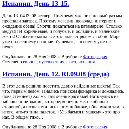
Испания. День 13-15.
День 13. 04.09.08 четверг По-моему, уже не в первый раз мы
проспали завтрак. Поэтому магазин, шоколад, интернет и
ожидание обеда! Смогли покататься на катамаране! Столько
медуз!!! И коричневые, и голубые, и большие, и маленькие –
жесть! Особенно когда все это плавает рядом с тобой. Море
уже по-осеннему начинает бушевать, а в сиесту уже не
печет…
Опубликовано
28 Ноя 2008 г.
В рубрике
Фотография
Отмечено
европа
,
путешествия
,
фото
,
испания
Испания. День 12. 03.09.08 (среда)
В этот день решили посетить давно найденные шахты! Так
что, первым делом, занялись поиском фонарика и дождались,
пока стемнеет) Холмы там очень красивые! Наткнулись на
заброшенное здание, которое, конечно же, не обошли
стороной, а познакомились с ним поближе, обнаружив там, в
итоге, что-то типа палаток. «Улыбаемся и машем» - это про
нас. В общем тихо…
Опубликовано
28 Ноя 2008 г.
В рубрике
Фотография