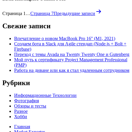
Страница 1
…
Страница 7
Предыдущие
записи
Свежие записи
Впечатление о новом MacBook Pro 16'' (M1, 2021)
Создаем бота в Slack для Agile стендап (Node.js + Bolt +
Firebase)
Переход с темы Avada на Twenty Twenty One и Gutenberg
Мой путь к сертификату Project Management Professional
(PMP)
Работа на диване или как я стал удаленным сотрудником
Рубрики
Информационные Технологии
Фотография
Обзоры и тесты
Разное
Хобби
Главная
Market Exporter