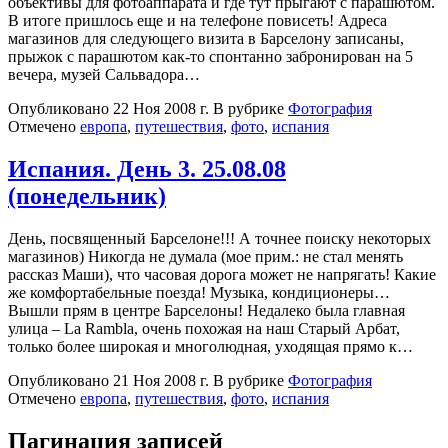
объективы для фотоаппарата и где тут прыгают с парашютом.
В итоге пришлось еще и на телефоне повисеть! Адреса
магазинов для следующего визита в Барселону записаны,
прыжок с парашютом как-то спонтанно забронирован на 5
вечера, музей Сальвадора…
Опубликовано
22 Ноя 2008 г.
В рубрике
Фотография
Отмечено
европа
,
путешествия
,
фото
,
испания
Испания. День 3. 25.08.08
(понедельник)
День, посвященный Барселоне!!! А точнее поиску некоторых
магазинов) Никогда не думала (мое прим.: не стал менять
рассказ Маши), что часовая дорога может не напрягать! Какие
же комфортабельные поезда! Музыка, кондиционеры…
Вышли прям в центре Барселоны! Недалеко была главная
улица – La Rambla, очень похожая на наш Старый Арбат,
только более широкая и многолюдная, уходящая прямо к…
Опубликовано
21 Ноя 2008 г.
В рубрике
Фотография
Отмечено
европа
,
путешествия
,
фото
,
испания
Пагинация записей